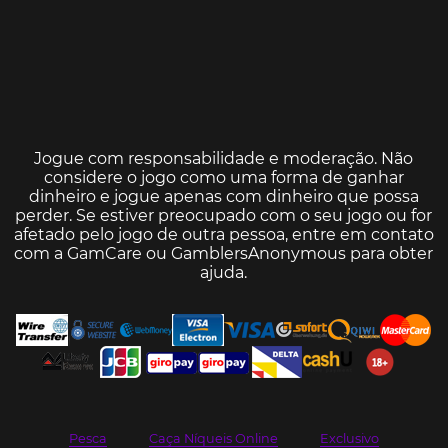
Jogue com responsabilidade e moderação. Não
considere o jogo como uma forma de ganhar
dinheiro e jogue apenas com dinheiro que possa
perder. Se estiver preocupado com o seu jogo ou for
afetado pelo jogo de outra pessoa, entre em contato
com a
GamCare
ou
GamblersAnonymous
para obter
ajuda.
Pesca
Caça Níqueis Online
Exclusivo