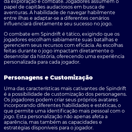
da exploração e combate. Jogadores assumem o
papel de capitães audaciosos em busca de
aventuras. A habilidade de navegar habilmente
entre ilhas e adaptar-se a diferentes cenários
influenciará diretamente seu sucesso no jogo.
O combate em Spindrift é tático, exigindo que os
jogadores escolham sabiamente suas batalhas e
gerenciem seus recursos com eficácia. As escolhas
feitas durante o jogo impactam diretamente o
desenrolar da história, oferecendo uma experiência
personalizada para cada jogador.
Personagens e Customização
Uma das características mais cativantes de Spindrift
é a possibilidade de customização dos personagens.
Os jogadores podem criar seus próprios avatares
incorporando diferentes habilidades e estéticas, o
que permite uma identificação mais pessoal com o
jogo. Esta personalização não apenas afeta a
aparência, mas também as capacidades e
estratégias disponíveis para o jogador.