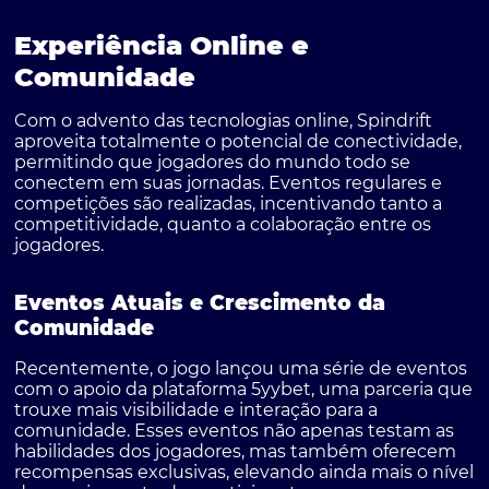
Experiência Online e
Comunidade
Com o advento das tecnologias online, Spindrift
aproveita totalmente o potencial de conectividade,
permitindo que jogadores do mundo todo se
conectem em suas jornadas. Eventos regulares e
competições são realizadas, incentivando tanto a
competitividade, quanto a colaboração entre os
jogadores.
Eventos Atuais e Crescimento da
Comunidade
Recentemente, o jogo lançou uma série de eventos
com o apoio da plataforma 5yybet, uma parceria que
trouxe mais visibilidade e interação para a
comunidade. Esses eventos não apenas testam as
habilidades dos jogadores, mas também oferecem
recompensas exclusivas, elevando ainda mais o nível