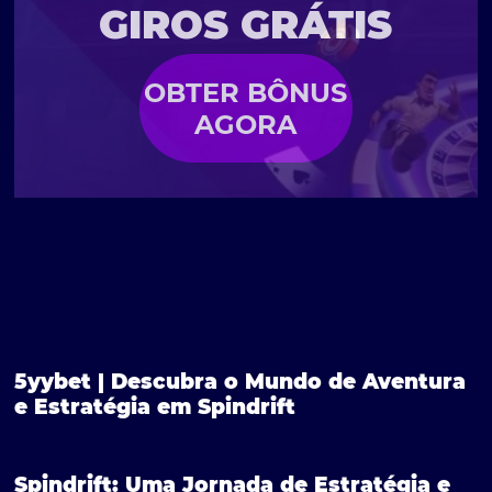
GIROS GRÁTIS
OBTER BÔNUS
AGORA
5yybet | Descubra o Mundo de Aventura
e Estratégia em Spindrift
Spindrift: Uma Jornada de Estratégia e