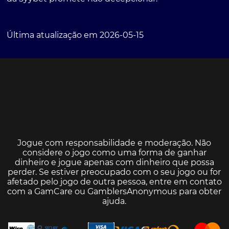
Última atualização em 2026-05-15
Jogue com responsabilidade e moderação. Não
considere o jogo como uma forma de ganhar
dinheiro e jogue apenas com dinheiro que possa
perder. Se estiver preocupado com o seu jogo ou for
afetado pelo jogo de outra pessoa, entre em contato
com a
GamCare
ou
GamblersAnonymous
para obter
ajuda.