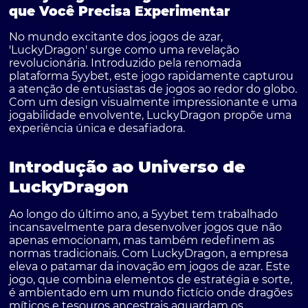
que Você Precisa Experimentar
No mundo excitante dos jogos de azar,
'LuckyDragon' surge como uma revelação
revolucionária. Introduzido pela renomada
plataforma 5yybet, este jogo rapidamente capturou
a atenção de entusiastas de jogos ao redor do globo.
Com um design visualmente impressionante e uma
jogabilidade envolvente, LuckyDragon propõe uma
experiência única e desafiadora.
Introdução ao Universo de
LuckyDragon
Ao longo do último ano, a 5yybet tem trabalhado
incansavelmente para desenvolver jogos que não
apenas emocionam, mas também redefinem as
normas tradicionais. Com LuckyDragon, a empresa
eleva o patamar da inovação em jogos de azar. Este
jogo, que combina elementos de estratégia e sorte,
é ambientado em um mundo fictício onde dragões
míticos e tesouros ancestrais aguardam os