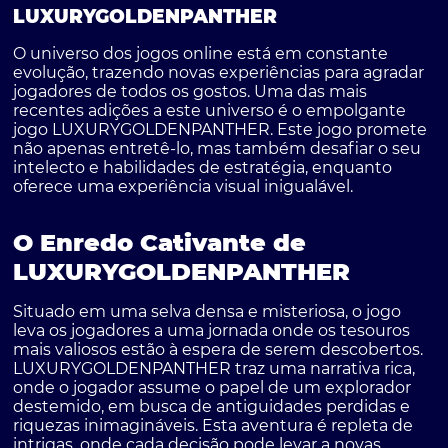
LUXURYGOLDENPANTHER
O universo dos jogos online está em constante
evolução, trazendo novas experiências para agradar
jogadores de todos os gostos. Uma das mais
recentes adições a este universo é o empolgante
jogo
LUXURYGOLDENPANTHER
. Este jogo promete
não apenas entretê-lo, mas também desafiar o seu
intelecto e habilidades de estratégia, enquanto
oferece uma experiência visual inigualável.
O Enredo Cativante de
LUXURYGOLDENPANTHER
Situado em uma selva densa e misteriosa, o jogo
leva os jogadores a uma jornada onde os tesouros
mais valiosos estão à espera de serem descobertos.
LUXURYGOLDENPANTHER
traz uma narrativa rica,
onde o jogador assume o papel de um explorador
destemido, em busca de antiguidades perdidas e
riquezas inimagináveis. Esta aventura é repleta de
intrigas, onde cada decisão pode levar a novas