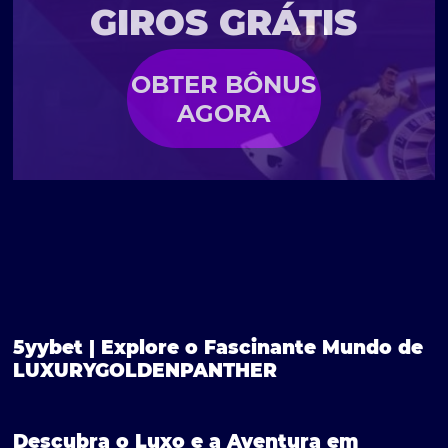
GIROS GRÁTIS
OBTER BÔNUS
AGORA
5yybet | Explore o Fascinante Mundo de
LUXURYGOLDENPANTHER
Descubra o Luxo e a Aventura em