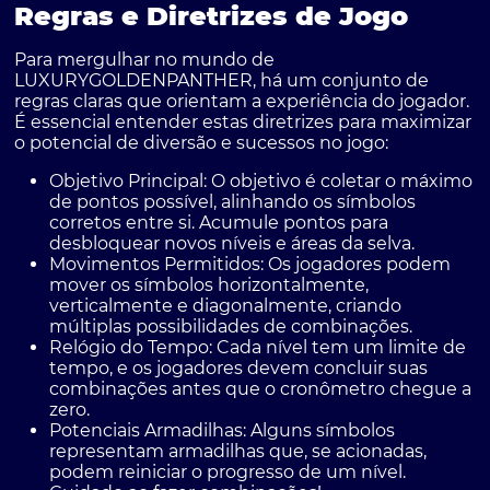
Regras e Diretrizes de Jogo
Para mergulhar no mundo de
LUXURYGOLDENPANTHER, há um conjunto de
regras claras que orientam a experiência do jogador.
É essencial entender estas diretrizes para maximizar
o potencial de diversão e sucessos no jogo:
Objetivo Principal:
O objetivo é coletar o máximo
de pontos possível, alinhando os símbolos
corretos entre si. Acumule pontos para
desbloquear novos níveis e áreas da selva.
Movimentos Permitidos:
Os jogadores podem
mover os símbolos horizontalmente,
verticalmente e diagonalmente, criando
múltiplas possibilidades de combinações.
Relógio do Tempo:
Cada nível tem um limite de
tempo, e os jogadores devem concluir suas
combinações antes que o cronômetro chegue a
zero.
Potenciais Armadilhas:
Alguns símbolos
representam armadilhas que, se acionadas,
podem reiniciar o progresso de um nível.