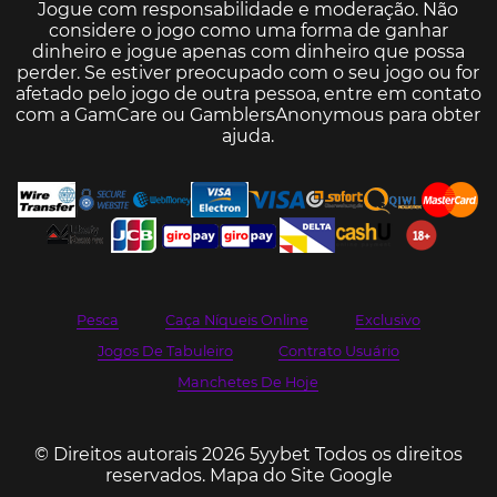
Jogue com responsabilidade e moderação. Não
considere o jogo como uma forma de ganhar
dinheiro e jogue apenas com dinheiro que possa
perder. Se estiver preocupado com o seu jogo ou for
afetado pelo jogo de outra pessoa, entre em contato
com a
GamCare
ou
GamblersAnonymous
para obter
ajuda.
Pesca
Caça Níqueis Online
Exclusivo
Jogos De Tabuleiro
Contrato Usuário
Manchetes De Hoje
© Direitos autorais 2026 5yybet Todos os direitos
reservados.
Mapa do Site Google