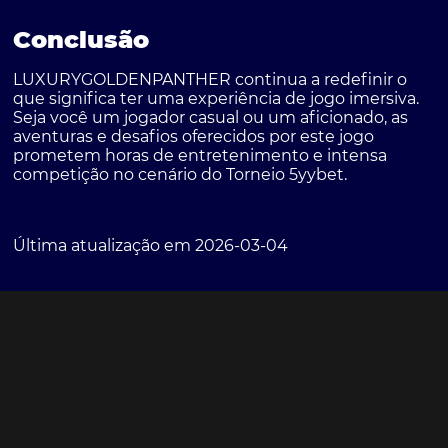
Conclusão
LUXURYGOLDENPANTHER
continua a redefinir o
que significa ter uma experiência de jogo imersiva.
Seja você um jogador casual ou um aficionado, as
aventuras e desafios oferecidos por este jogo
prometem horas de entretenimento e intensa
competição no cenário do Torneio 5yybet.
Última atualização em 2026-03-04